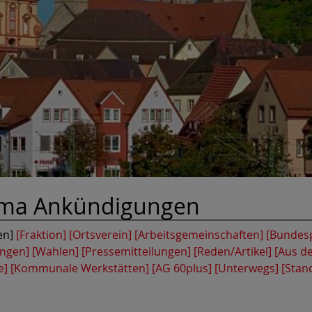
ema
Ankündigungen
en]
[Fraktion]
[Ortsverein]
[Arbeitsgemeinschaften]
[Bundesp
ungen]
[Wahlen]
[Pressemitteilungen]
[Reden/Artikel]
[Aus d
e]
[Kommunale Werkstätten]
[AG 60plus]
[Unterwegs]
[Stan