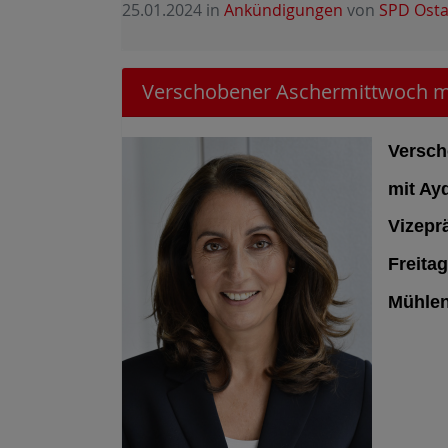
25.01.2024
in
Ankündigungen
von
SPD Osta
Verschobener Aschermittwoch mi
Versch
mit Ay
Vizepr
Freitag
Mühlen