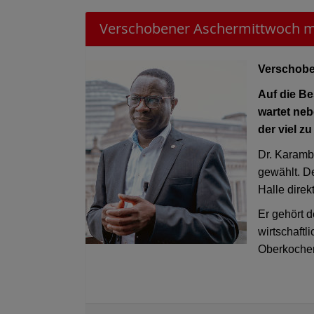
Verschobener Aschermittwoch m
Verschoben
Auf die B
wartet neb
der viel zu
Dr. Karamb
gewählt. D
Halle dire
Er gehört 
wirtschaft
Oberkochen