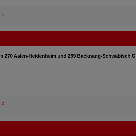
lb
sen 270 Aalen-Heidenheim und 269 Backnang-Schwäbisch G
lb