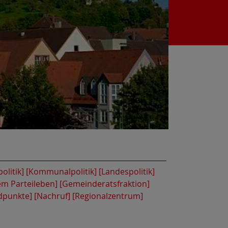
olitik]
[Kommunalpolitik]
[Landespolitik]
em Parteileben]
[Gemeinderatsfraktion]
dpunkte]
[Nachruf]
[Regionalzentrum]