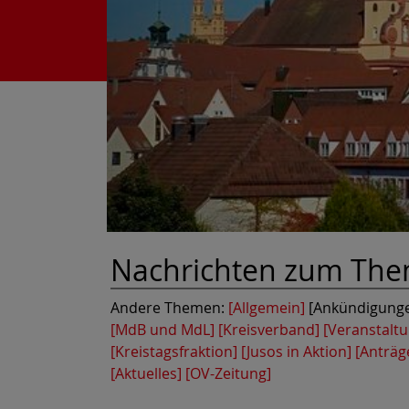
Nachrichten zum Th
Andere Themen:
[Allgemein]
[Ankündigung
[MdB und MdL]
[Kreisverband]
[Veranstalt
[Kreistagsfraktion]
[Jusos in Aktion]
[Anträg
[Aktuelles]
[OV-Zeitung]